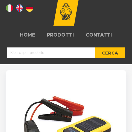
HOME
PRODOTTI
CONTATTI
CERCA
AVVIATORI
KIT RIPARAZIONE
D'EMERGENZA
PNEUMATICI
ARROTOLATORI
OFFICINE