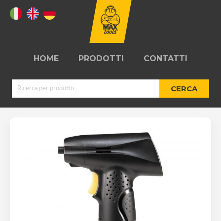
HOME
PRODOTTI
CONTATTI
CERCA
AVVIATORI
KIT RIPARAZIONE
D'EMERGENZA
PNEUMATICI
ARROTOLATORI
OFFICINE