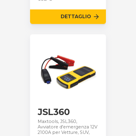
DETTAGLIO
JSL360
Maxtools, JSL360,
Avviatore d'emergenza 12V
2100A per Vetture, SUV,